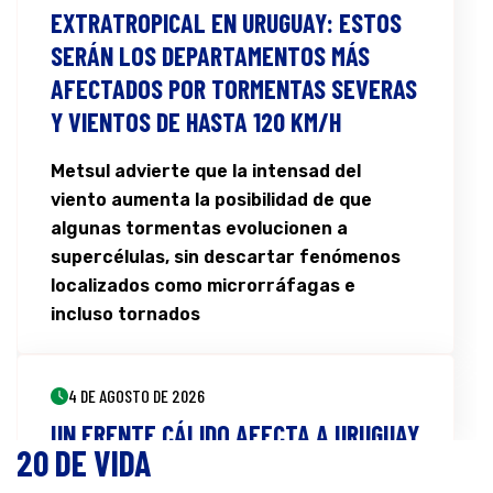
el sudamericano de fútbol de salón.
EXTRATROPICAL EN URUGUAY: ESTOS
SERÁN LOS DEPARTAMENTOS MÁS
AFECTADOS POR TORMENTAS SEVERAS
3 DE AGOSTO DE 2026
Y VIENTOS DE HASTA 120 KM/H
FÚTBOL ROCHENSE: MIRADOR ESPAÑA
CAMPEÓN DE LA SEGUNDA DIVISIÓN
Metsul advierte que la intensad del
viento aumenta la posibilidad de que
Hubo festejo en Rocha el pasado viernes,
algunas tormentas evolucionen a
para el equipo de la familia Bach, Mirador
supercélulas, sin descartar fenómenos
España, derrotó 2:1 a Colón en la final de
localizados como microrráfagas e
la Segunda División del fútbol rochense y
incluso tornados
celebró el título de la temporada.
4 DE AGOSTO DE 2026
27 DE JULIO DE 2026
UN FRENTE CÁLIDO AFECTA A URUGUAY
ASÍ SE JUEGA LA ÚLTIMA FECHA DEL
20 DE VIDA
CON LLUVIAS, TORMENTAS Y RIESGO DE
INTERMEDIO: CRUCE CLAVE EL