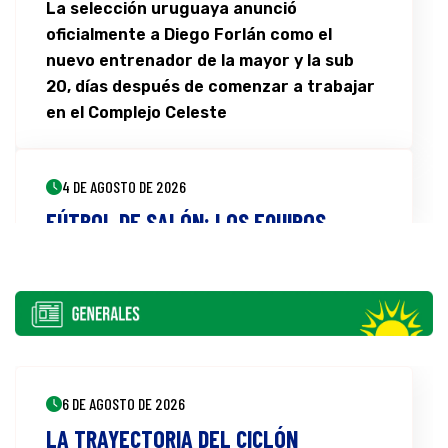
La selección uruguaya anunció
oficialmente a Diego Forlán como el
nuevo entrenador de la mayor y la sub
20, días después de comenzar a trabajar
en el Complejo Celeste
4 DE AGOSTO DE 2026
FÚTBOL DE SALÓN: LOS EQUIPOS
ROCHENSES FINALIZARON SU
PARTICIPACIÓN EN EL SUDAMERICANO
En un acontecimiento histórico e inédito
para el departamento de Rocha, dos
equipos nos representaron en la máxima
6 DE AGOSTO DE 2026
competencia continental, San Miguel y
Palermo culminaron su participación en
LA TRAYECTORIA DEL CICLÓN