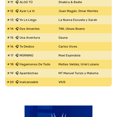
# 11
🎧 ALGO TÚ
Shakira & Beéle
miércoles 19 de agosto, contará con seis
paneles temáticos que abordarán desde
# 12
🎧 Ayer La Vi
Juan Magán, Omar Montes
el futuro del Mercosur, hasta las
# 13
🎧 Yo Le Llego
La Nueva Escuela y Sarah
inversiones, la agroindustria, la
# 14
🎧 Dos Amantes
TINI, Ulises Bueno
tecnología y el rol de los gobiernos
departamentales
# 15
🎧 Una Aventura
Ozuna
# 16
🎧 Te Dedico
Carlos Vives
# 17
🎧 MORNING
Maxi Espindola
31 DE JULIO DE 2026
SOLIPALMA FESTEJA 50 AÑOS DE
# 18
🎧 Hagamonos De Todo
Matias Valdez, Uriel Lozano
MÚSICA EN BUENOS AIRES Y FUE
# 19
🎧 Apambichao
MT Manuel Turizo y Maluma
DESTACADO POR CMTV
# 20
🎧 Inalcanzable
VIUS
El sitio del Canal de la Música de Buenos
Aires destacó al dúo rochense con una
nota sobre su llegada al vecino país.